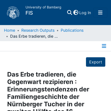
University of Bamberg
(current)
FIS
Log In
Home
Home
Research Outputs
Publications
Das Erbe tradieren, die Gegenwart rezipieren : Erinnerungstendenzen der Familiengeschichte der Nürnberger Tucher in der zweiten Hälfte des 16. Jahrhundert
Publications
Details
Research Data
Export
Projects
Das Erbe tradieren, die
Gegenwart rezipieren :
People
Erinnerungstendenzen der
Familiengeschichte der
Institutions
Nürnberger Tucher in der