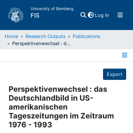
University of Bamberg
(current)
FIS
Log In
Home
Home
Research Outputs
Publications
Perspektivenwechsel : das Deutschlandbild in US- amerikanischen Tageszeitungen im Zeitraum 1976 - 1993
Publications
Details
Research Data
Export
Projects
Perspektivenwechsel : das
Deutschlandbild in US-
People
amerikanischen
Tageszeitungen im Zeitraum
Institutions
1976 - 1993