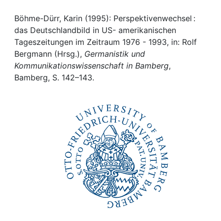
Awards
Böhme-Dürr, Karin (1995): Perspektivenwechsel :
My FIS
das Deutschlandbild in US- amerikanischen
Tageszeitungen im Zeitraum 1976 - 1993, in: Rolf
Help
Bergmann (Hrsg.),
Germanistik und
Kommunikationswissenschaft in Bamberg
,
Bamberg, S. 142–143.