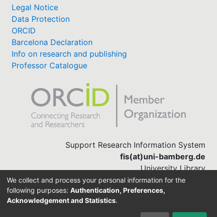
Legal Notice
Data Protection
ORCID
Barcelona Declaration
Info on research and publishing
Professor Catalogue
Support Research Information System
fis(at)uni-bamberg.de
University Library
(0951) 863-1568
We collect and process your personal information for the
following purposes:
Authentication, Preferences,
Acknowledgement and Statistics
.
Built with
DSpace-CRIS software