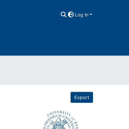
Log In
Export