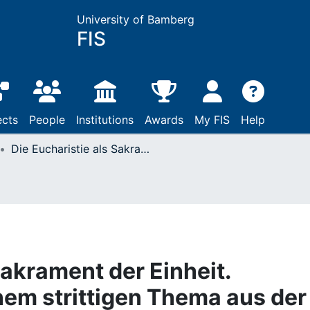
University of Bamberg
FIS
ects
People
Institutions
Awards
My FIS
Help
Die Eucharistie als Sakrament der Einheit. Anmerkungen zu einem strittigen Thema aus der Sicht des Paulus
Sakrament der Einheit.
em strittigen Thema aus der