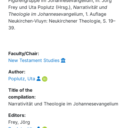
Awards
Figurengruppe im Johannesevangelium, in: Jörg
Frey und Uta Poplutz (Hrsg.),
Narrativität und
Theologie im Johannesevangelium
, 1. Auflage
My FIS
Neukirchen-Vluyn: Neukirchener Theologie, S. 19–
39.
Help
Faculty/Chair:
New Testament Studies
Author:
Poplutz, Uta
Title of the
compilation:
Narrativität und Theologie im Johannesevangelium
Editors:
Frey, Jörg