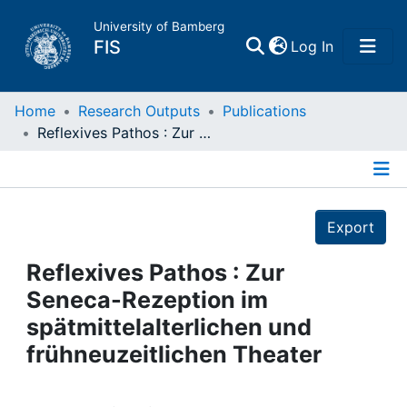
University of Bamberg
(current)
FIS
Log In
Home
Home
Research Outputs
Publications
Reflexives Pathos : Zur Seneca-Rezeption im spätmittelalterlichen und frühneuzeitlichen Theater
Publications
Details
Research Data
Export
Projects
Reflexives Pathos : Zur
Seneca-Rezeption im
People
spätmittelalterlichen und
frühneuzeitlichen Theater
Institutions