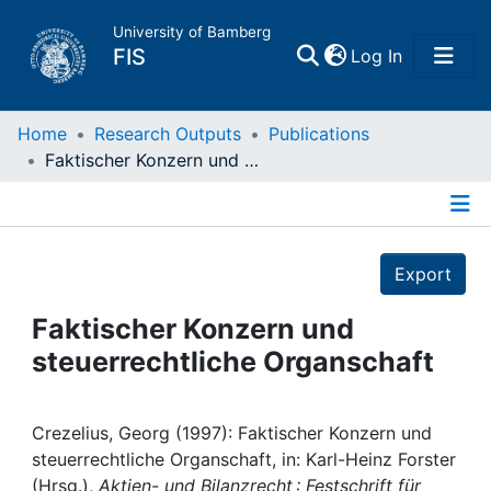
University of Bamberg
(current)
FIS
Log In
Home
Home
Research Outputs
Publications
Faktischer Konzern und steuerrechtliche Organschaft
Publications
Details
Research Data
Export
Projects
Faktischer Konzern und
steuerrechtliche Organschaft
People
Institutions
Crezelius, Georg (1997): Faktischer Konzern und
steuerrechtliche Organschaft, in: Karl-Heinz Forster
(Hrsg.),
Aktien- und Bilanzrecht : Festschrift für