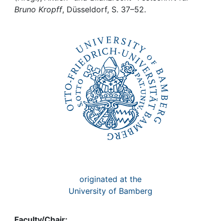
Awards
Bruno Kropff
, Düsseldorf, S. 37–52.
My FIS
Help
originated at the
University of Bamberg
Faculty/Chair: