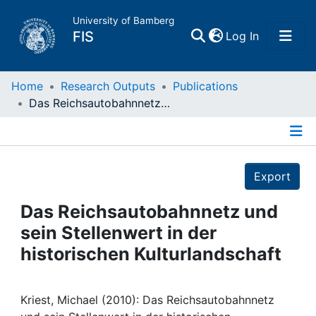
University of Bamberg
(current)
FIS
Log In
Home
Home
Research Outputs
Publications
Das Reichsautobahnnetz und sein Stellenwert in der historischen Kulturlandschaft
Publications
Details
Research Data
Export
Projects
Das Reichsautobahnnetz und
sein Stellenwert in der
People
historischen Kulturlandschaft
Institutions
Kriest, Michael (2010): Das Reichsautobahnnetz