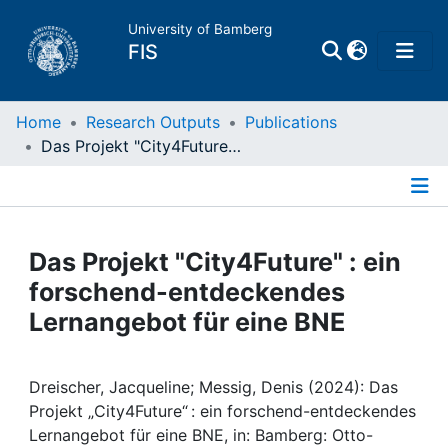
University of Bamberg
FIS
Home
Home
Research Outputs
Publications
Das Projekt "City4Future" : ein forschend-entdeckendes Lernangebot für eine BNE
Publications
Details
Research Data
Das Projekt "City4Future" : ein
Projects
forschend-entdeckendes
Lernangebot für eine BNE
People
Dreischer, Jacqueline; Messig, Denis (2024): Das
Institutions
Projekt „City4Future“ : ein forschend-entdeckendes
Lernangebot für eine BNE, in: Bamberg: Otto-