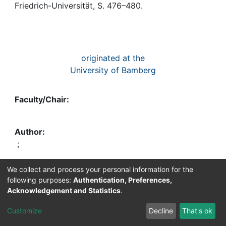
Awards
Friedrich-Universität, S. 476–480.
My FIS
Help
originated at the
University of Bamberg
Faculty/Chair:
Natural Sciences Didactics
Author:
Dreischer, Jacqueline
;
Messig, Denis
Other
We collect and process your personal information for the
Contributing
following purposes:
Authentication, Preferences,
Persons:
Acknowledgement and Statistics
.
Paulini, Jutta
Customize
Decline
That's ok
Alternative Title: