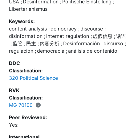
individuales. Para comprender mejor estas
USA
;
Desinformation
;
Politische Einstellung
;
while libertarianism predominantly informs whose
我们的研究结果揭示了一系列归因，强调了“监管干预措
preferencias en el contexto estadounidense,
Libertarianismus
obligation it is to stop the spread. Additionally,
施”一事中谨慎平衡的必要性。此外，通过证明自由意志
investigamos las actitudes públicas con respecto a
enhancing the salience of specific aspects of the
主义（相对于政治取向）在“监管数字传播环境中的内容
Keywords:
la culpa y la obligación de abordar la
issue can influence people's assessments of blame
和言论”这一情境下的独特作用，我们指出了以往文献的
content analysis
;
democracy
;
discourse
;
desinformación digital basándose en la ideología
and obligation. Our findings reveal a range of
研究空白。
disinformation
;
internet regulation
;
虚假信息
;
话语
política, los valores libertarios, la confianza en los
attributions, underlining the need for careful
;
监管
;
民主
;
内容分析
;
Desinformación
;
discurso
;
actores sociales y la relevancia del problema. Un
balance in regulatory interventions. Additionally,
regulación
;
democracia
;
análisis de contenido
análisis de contenido manual de respuestas
we expose a gap in previous literature by
abiertas a una encuesta en combinación con un
demonstrating libertarianism's unique role vis-à-vis
DDC
experimento de prominencia del tema muestra que
political orientation in the context of regulating
Classification:
la orientación política y la confianza en los actores
content and speech in digital communication
320 Political Science
impulsan principalmente la atribución de culpa,
environments.
mientras que el libertarismo informa
RVK
predominantemente de quién es la obligación de
Classification:
detener la propagación. Además, realzar la
MG 70100
prominencia de aspectos específicos del problema
Peer Reviewed:
puede influir en las evaluaciones de culpa y
Yes:
obligación que hacen las personas. Nuestros
hallazgos revelan una variedad de atribuciones, lo
International