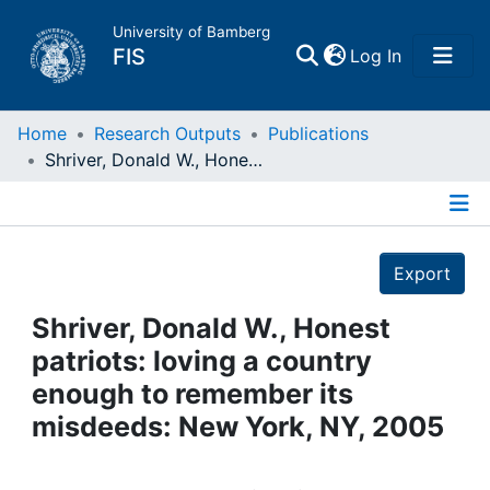
University of Bamberg
(current)
FIS
Log In
Home
Home
Research Outputs
Publications
Shriver, Donald W., Honest patriots: loving a country enough to remember its misdeeds: New York, NY, 2005
Publications
Details
Research Data
Export
Projects
Shriver, Donald W., Honest
patriots: loving a country
People
enough to remember its
misdeeds: New York, NY, 2005
Institutions