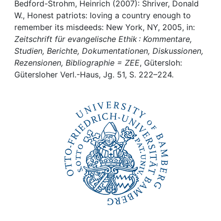
Awards
Bedford-Strohm, Heinrich (2007): Shriver, Donald
W., Honest patriots: loving a country enough to
My FIS
remember its misdeeds: New York, NY, 2005, in:
Zeitschrift für evangelische Ethik : Kommentare,
Studien, Berichte, Dokumentationen, Diskussionen,
Help
Rezensionen, Bibliographie = ZEE
, Gütersloh:
Gütersloher Verl.-Haus, Jg. 51, S. 222–224.