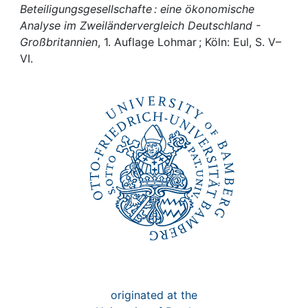
Awards
Beteiligungsgesellschafte : eine ökonomische
Analyse im Zweiländervergleich Deutschland -
My FIS
Großbritannien
, 1. Auflage Lohmar ; Köln: Eul, S. V–
VI.
Help
originated at the