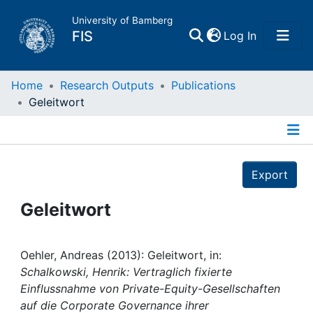
University of Bamberg
(current)
FIS
Log In
Home
Home
Research Outputs
Publications
Geleitwort
Publications
Details
Research Data
Export
Projects
Geleitwort
People
Oehler, Andreas (2013): Geleitwort, in:
Schalkowski, Henrik: Vertraglich fixierte
Institutions
Einflussnahme von Private-Equity-Gesellschaften
auf die Corporate Governance ihrer