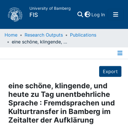
University of Bamberg
(current)
FIS
Log In
Home
Home
Research Outputs
Publications
eine schöne, klingende, und heute zu Tag unentbehrliche Sprache : Fremdsprachen und Kulturtransfer in Bamberg im Zeitalter der Aufklärung
Publications
Details
Research Data
Export
Projects
eine schöne, klingende, und
heute zu Tag unentbehrliche
People
Sprache : Fremdsprachen und
Kulturtransfer in Bamberg im
Institutions
Zeitalter der Aufklärung