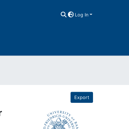
Log In
Export
r