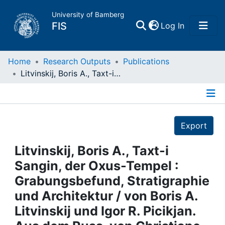
University of Bamberg
(current)
FIS
Log In
Home
Home
Research Outputs
Publications
Litvinskij, Boris A., Taxt-i Sangin, der Oxus-Tempel : Grabungsbefund, Stratigraphie und Architektur / von Boris A. Litvinskij und Igor R. Picikjan. Aus dem Russ. von Christiane Pöhlmann : Mainz, 2002
Publications
Details
Research Data
Export
Projects
Litvinskij, Boris A., Taxt-i
Sangin, der Oxus-Tempel :
People
Grabungsbefund, Stratigraphie
und Architektur / von Boris A.
Institutions
Litvinskij und Igor R. Picikjan.