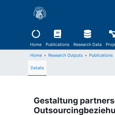
Home
Publications
Research Data
Proj
Home
Research Outputs
Publications
Details
Gestaltung partners
Outsourcingbeziehun