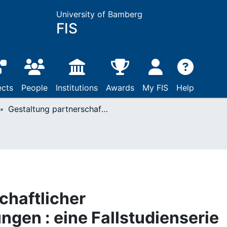
University of Bamberg
FIS
ects
People
Institutions
Awards
My FIS
Help
Gestaltung partnerschaftlicher Outsourcingbeziehungen : eine Fallstudienserie zur Beziehungsqualität zwischen Finanzdienstleistern und ihren Providern
chaftlicher
gen : eine Fallstudienserie