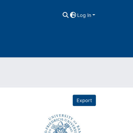
Log In
Export