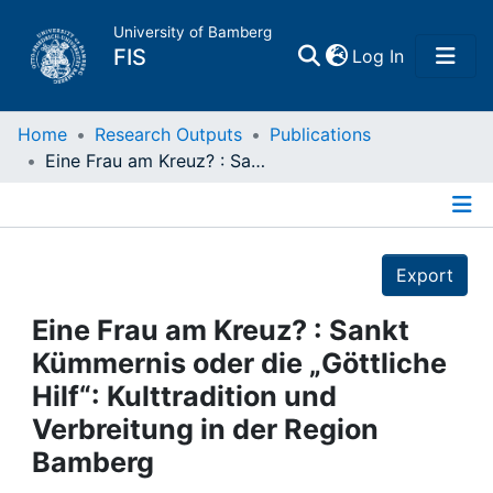
University of Bamberg
(current)
FIS
Log In
Home
Home
Research Outputs
Publications
Eine Frau am Kreuz? : Sankt Kümmernis oder die „Göttliche Hilf“: Kulttradition und Verbreitung in der Region Bamberg
Publications
Details
Research Data
Export
Projects
Eine Frau am Kreuz? : Sankt
Kümmernis oder die „Göttliche
People
Hilf“: Kulttradition und
Verbreitung in der Region
Institutions
Bamberg