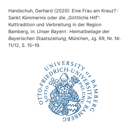
Awards
Handschuh, Gerhard (2020): Eine Frau am Kreuz? :
My FIS
Sankt Kümmernis oder die „Göttliche Hilf“:
Kulttradition und Verbreitung in der Region
Help
Bamberg, in:
Unser Bayern : Heimatbeilage der
Bayerischen Staatszeitung
, München, Jg. 69, Nr. Nr.
11/12, S. 15–19.