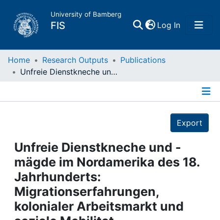
University of Bamberg
(current)
FIS
Log In
Home
Home
Research Outputs
Publications
Unfreie Dienstkneche und -mägde im Nordamerika des 18. Jahrhunderts: Migrationserfahrungen, kolonialer Arbeitsmarkt und soziale Mobilitat
Publications
Details
Research Data
Export
Projects
Unfreie Dienstkneche und -
mägde im Nordamerika des 18.
People
Jahrhunderts:
Migrationserfahrungen,
Institutions
kolonialer Arbeitsmarkt und