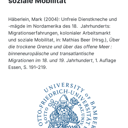
soziale Mobilitat
Awards
My FIS
Häberlein, Mark (2004): Unfreie Dienstkneche und
-mägde im Nordamerika des 18. Jahrhunderts:
Help
Migrationserfahrungen, kolonialer Arbeitsmarkt
und soziale Mobilitat, in: Mathias Beer (Hrsg.),
Über
die trockene Grenze und über das offene Meer :
binneneuropäische und transatlantische
Migrationen im 18. und 19. Jahrhundert
, 1. Auflage
Essen, S. 191–219.