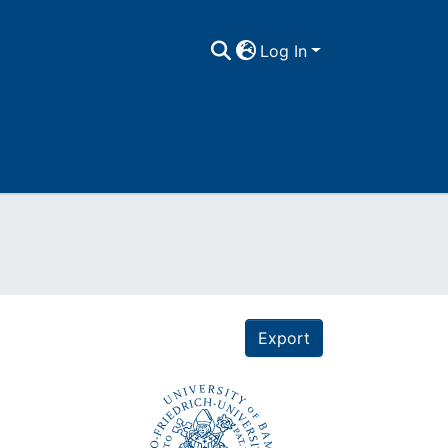
Log In
Export