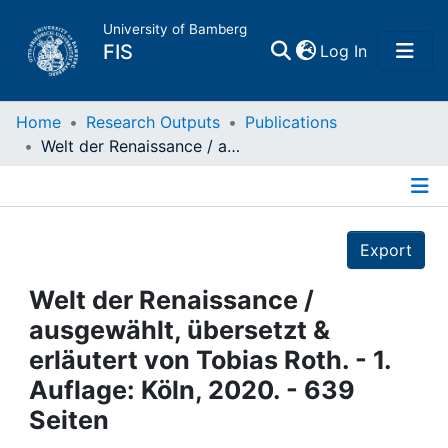
University of Bamberg
(current)
FIS
Log In
Home
Home
Research Outputs
Publications
Welt der Renaissance / ausgewählt, übersetzt & erläutert von Tobias Roth. - 1. Auflage: Köln, 2020. - 639 Seiten
Publications
Details
Research Data
Export
Projects
Welt der Renaissance /
ausgewählt, übersetzt &
People
erläutert von Tobias Roth. - 1.
Auflage: Köln, 2020. - 639
Institutions
Seiten