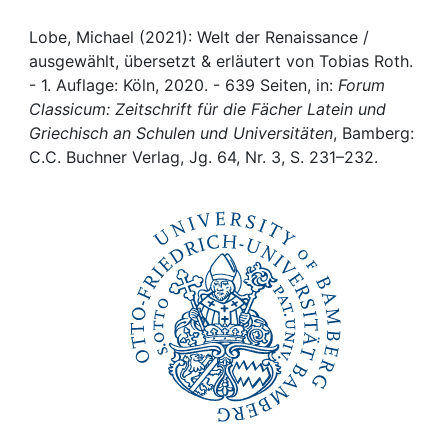
Awards
Lobe, Michael (2021): Welt der Renaissance /
My FIS
ausgewählt, übersetzt & erläutert von Tobias Roth.
- 1. Auflage: Köln, 2020. - 639 Seiten, in:
Forum
Help
Classicum: Zeitschrift für die Fächer Latein und
Griechisch an Schulen und Universitäten
, Bamberg:
C.C. Buchner Verlag, Jg. 64, Nr. 3, S. 231–232.