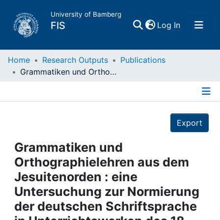
University of Bamberg
(current)
FIS
Log In
Home
Home
Research Outputs
Publications
Grammatiken und Orthographielehren aus dem Jesuitenorden : eine Untersuchung zur Normierung der deutschen Schriftsprache in Unterrichtswerken des 18. Jahrhunderts
Publications
Details
Research Data
Export
Projects
Grammatiken und
Orthographielehren aus dem
People
Jesuitenorden : eine
Untersuchung zur Normierung
Institutions
der deutschen Schriftsprache