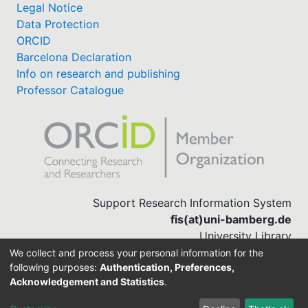
Legal Notice
Data Protection
ORCID
Barcelona Declaration
Info on research and publishing
Professor Catalogue
Support Research Information System
fis(at)uni-bamberg.de
University Library
(0951) 863-1568
We collect and process your personal information for the
following purposes:
Authentication, Preferences,
Acknowledgement and Statistics
.
Built with
DSpace-CRIS software