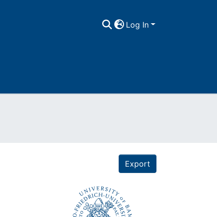
Log In
Export