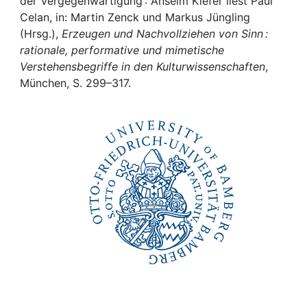
Awards
der Vergegenwärtigung : Anselm Kiefer liest Paul
Celan, in: Martin Zenck und Markus Jüngling
(Hrsg.),
Erzeugen und Nachvollziehen von Sinn :
My FIS
rationale, performative und mimetische
Verstehensbegriffe in den Kulturwissenschaften
,
Help
München, S. 299–317.