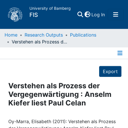
University of Bamberg
(current)
FIS
Log In
Home
Home
Research Outputs
Publications
Verstehen als Prozess der Vergegenwärtigung : Anselm Kiefer liest Paul Celan
Publications
Details
Research Data
Export
Projects
Verstehen als Prozess der
Vergegenwärtigung : Anselm
People
Kiefer liest Paul Celan
Institutions
Oy-Marra, Elisabeth (2011): Verstehen als Prozess