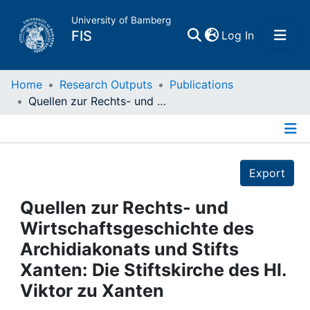
University of Bamberg
(current)
FIS
Log In
Home
Home
Research Outputs
Publications
Quellen zur Rechts- und Wirtschaftsgeschichte des Archidiakonats und Stifts Xanten: Die Stiftskirche des Hl. Viktor zu Xanten
Publications
Details
Research Data
Export
Projects
Quellen zur Rechts- und
Wirtschaftsgeschichte des
People
Archidiakonats und Stifts
Xanten: Die Stiftskirche des Hl.
Institutions
Viktor zu Xanten