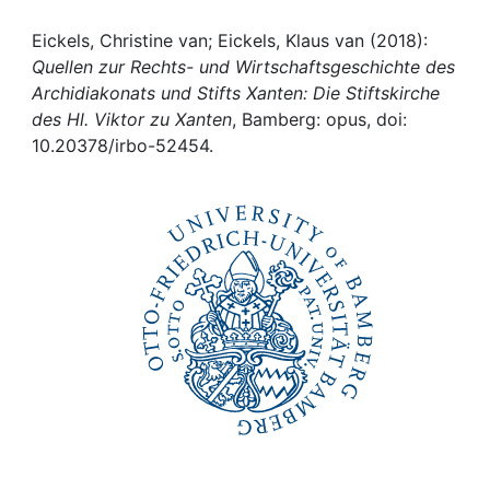
Awards
Eickels, Christine van; Eickels, Klaus van (2018):
My FIS
Quellen zur Rechts- und Wirtschaftsgeschichte des
Archidiakonats und Stifts Xanten: Die Stiftskirche
Help
des Hl. Viktor zu Xanten
, Bamberg: opus, doi:
10.20378/irbo-52454.