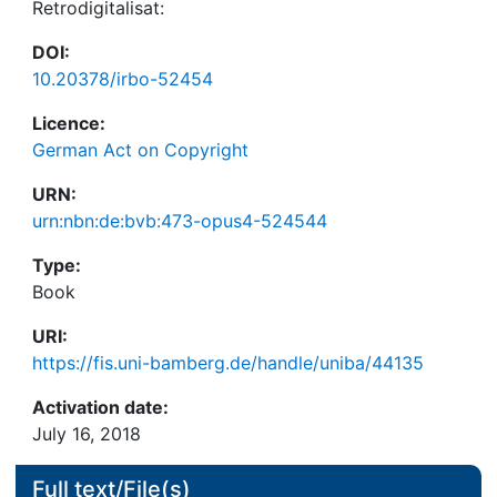
Retrodigitalisat:
DOI:
10.20378/irbo-52454
Licence:
German Act on Copyright
URN:
urn:nbn:de:bvb:473-opus4-524544
Type:
Book
URI:
https://fis.uni-bamberg.de/handle/uniba/44135
Activation date:
July 16, 2018
Full text/File(s)