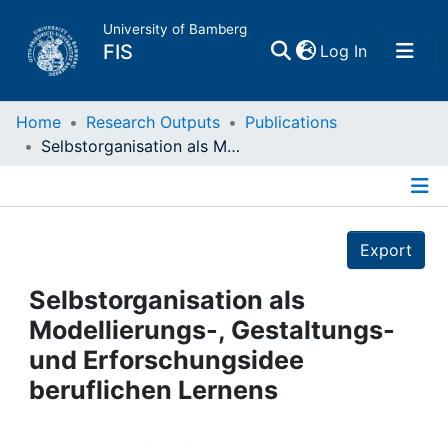
University of Bamberg
(current)
FIS
Log In
Home
Home
Research Outputs
Publications
Selbstorganisation als Modellierungs-, Gestaltungs- und Erforschungsidee beruflichen Lernens
Publications
Details
Research Data
Export
Projects
Selbstorganisation als
Modellierungs-, Gestaltungs-
People
und Erforschungsidee
beruflichen Lernens
Institutions