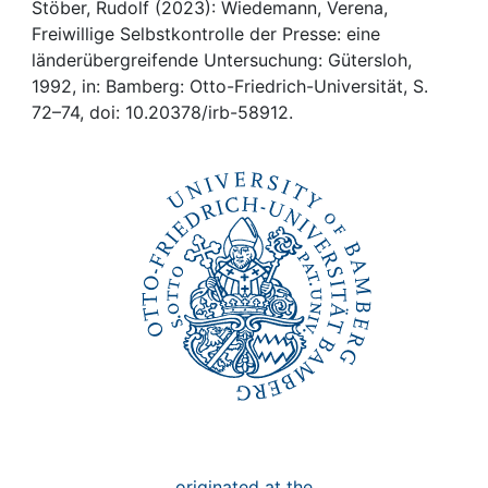
Awards
Stöber, Rudolf (2023): Wiedemann, Verena,
Freiwillige Selbstkontrolle der Presse: eine
My FIS
länderübergreifende Untersuchung: Gütersloh,
1992, in: Bamberg: Otto-Friedrich-Universität, S.
72–74, doi: 10.20378/irb-58912.
Help
originated at the