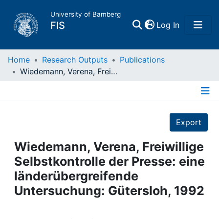
University of Bamberg
(current)
FIS
Log In
Home
Home
Research Outputs
Publications
Wiedemann, Verena, Freiwillige Selbstkontrolle der Presse: eine länderübergreifende Untersuchung: Gütersloh, 1992
Publications
Details
Research Data
Export
Projects
Wiedemann, Verena, Freiwillige
Selbstkontrolle der Presse: eine
People
länderübergreifende
Untersuchung: Gütersloh, 1992
Institutions