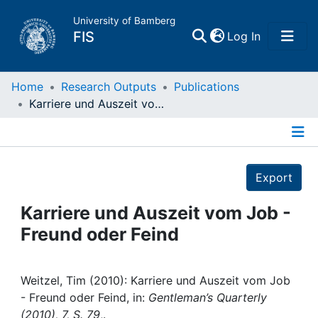
University of Bamberg
(current)
FIS
Log In
Home
Home
Research Outputs
Publications
Karriere und Auszeit vom Job - Freund oder Feind
Publications
Details
Research Data
Export
Projects
Karriere und Auszeit vom Job -
Freund oder Feind
People
Institutions
Weitzel, Tim (2010): Karriere und Auszeit vom Job
- Freund oder Feind, in:
Gentleman’s Quarterly
(2010), 7, S. 79
,.