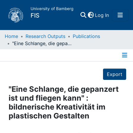
University of Bamberg
(current)
FIS
Log In
Home
Home
Research Outputs
Publications
"Eine Schlange, die gepanzert ist und fliegen kann" : bildnerische Kreativität im plastischen Gestalten
Publications
Details
Research Data
Export
Projects
"Eine Schlange, die gepanzert
ist und fliegen kann" :
People
bildnerische Kreativität im
plastischen Gestalten
Institutions