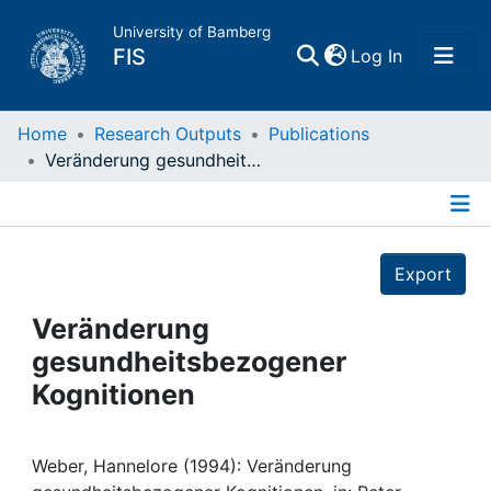
University of Bamberg
(current)
FIS
Log In
Home
Home
Research Outputs
Publications
Veränderung gesundheitsbezogener Kognitionen
Publications
Details
Research Data
Export
Projects
Veränderung
gesundheitsbezogener
People
Kognitionen
Institutions
Weber, Hannelore (1994): Veränderung