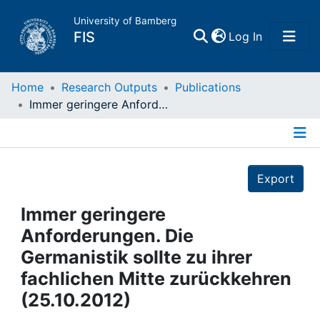
University of Bamberg
(current)
FIS
Log In
Home
Home
Research Outputs
Publications
Immer geringere Anforderungen. Die Germanistik sollte zu ihrer fachlichen Mitte zurückkehren (25.10.2012)
Publications
Details
Research Data
Export
Projects
Immer geringere
Anforderungen. Die
People
Germanistik sollte zu ihrer
fachlichen Mitte zurückkehren
Institutions
(25.10.2012)