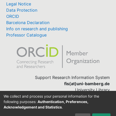
Legal Notice
Data Protection
ORCID
Barcelona Declaration
Info on research and publishing
Professor Catalogue
Support Research Information System
fis(at)uni-bamberg.de
University Library
(0951) 863-1568
We collect and process your personal information for the
following purposes:
Authentication, Preferences,
Acknowledgement and Statistics
.
Built with
DSpace-CRIS software