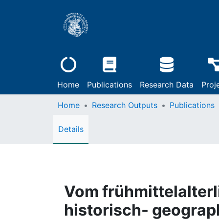
Home
Publications
Research Data
Proj
Home
Research Outputs
Publications
Details
Vom frühmittelalte
historisch- geograp