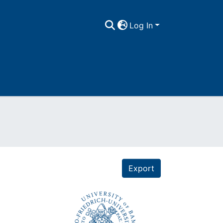
Log In
Export