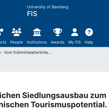
University of Bamberg
FIS
ects
People
Institutions
Awards
My FIS
Help
Vom frühmittelalterlichen Siedlungsausbau zum historisch- geographischen Tourismuspotential. Gedanken zu Helmut Hildebrandts wissenschaftlichem Werk
rlichen Siedlungsausbau zum
hischen Tourismuspotential.