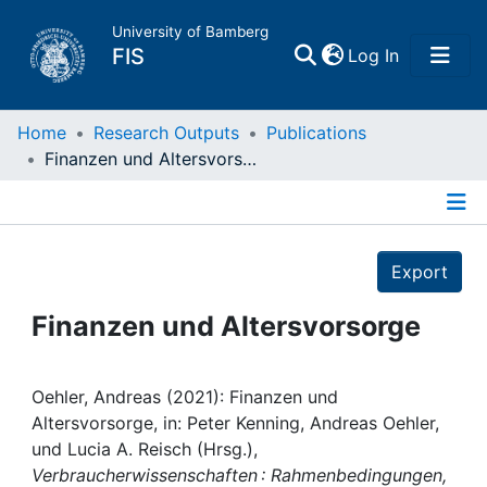
University of Bamberg
(current)
FIS
Log In
Home
Home
Research Outputs
Publications
Finanzen und Altersvorsorge
Publications
Details
Research Data
Export
Projects
Finanzen und Altersvorsorge
People
Oehler, Andreas (2021): Finanzen und
Altersvorsorge, in: Peter Kenning, Andreas Oehler,
Institutions
und Lucia A. Reisch (Hrsg.),
Verbraucherwissenschaften : Rahmenbedingungen,