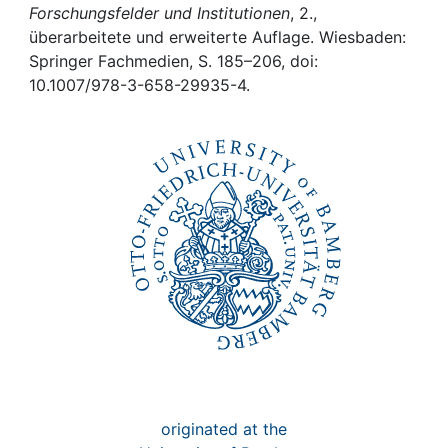
Awards
Forschungsfelder und Institutionen
, 2.,
überarbeitete und erweiterte Auflage. Wiesbaden:
My FIS
Springer Fachmedien, S. 185–206, doi:
10.1007/978-3-658-29935-4.
Help
originated at the