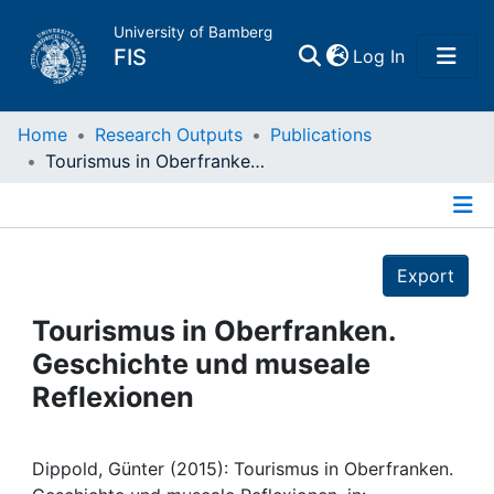
University of Bamberg
(current)
FIS
Log In
Home
Home
Research Outputs
Publications
Tourismus in Oberfranken. Geschichte und museale Reflexionen
Publications
Details
Research Data
Export
Projects
Tourismus in Oberfranken.
Geschichte und museale
People
Reflexionen
Institutions
Dippold, Günter (2015): Tourismus in Oberfranken.