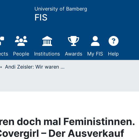
University of Bamberg
FIS
ects
People
Institutions
Awards
My FIS
Help
Andi Zeisler: Wir waren doch mal Feministinnen. Vom Riot Grrrl zum Covergirl – Der Ausverkauf einer politischen Bewegung
aren doch mal Feministinnen.
Covergirl – Der Ausverkauf