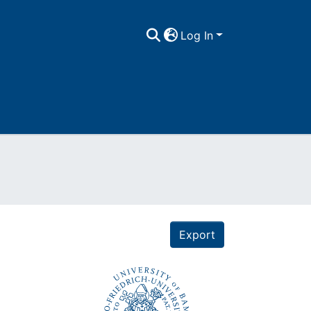
Log In
Export