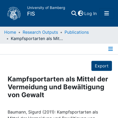
University of Bamberg
(current)
FIS
Log In
Home
Home
Research Outputs
Publications
Kampfsportarten als Mittel der Vermeidung und Bewältigung von Gewalt
Publications
Details
Research Data
Export
Projects
Kampfsportarten als Mittel der
Vermeidung und Bewältigung
People
von Gewalt
Institutions
Baumann, Sigurd (2011): Kampfsportarten als