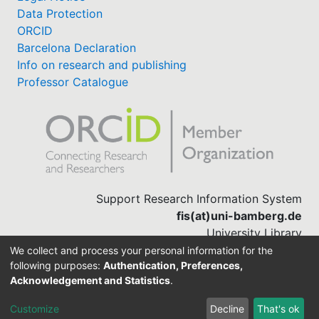
Data Protection
ORCID
Barcelona Declaration
Info on research and publishing
Professor Catalogue
Support Research Information System
fis(at)uni-bamberg.de
University Library
(0951) 863-1568
We collect and process your personal information for the
following purposes:
Authentication, Preferences,
Acknowledgement and Statistics
.
Built with
DSpace-CRIS software
Customize
Decline
That's ok