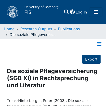
University of Bamberg
(current)
FIS
Log In
Home
Home
Research Outputs
Publications
Die soziale Pflegeversicherung (SGB XI) in Rechtsprechung und Literatur
Publications
Details
Research Data
Export
Projects
Die soziale Pflegeversicherung
(SGB XI) in Rechtsprechung
People
und Literatur
Institutions
Trenk-Hinterberger, Peter (2003): Die soziale