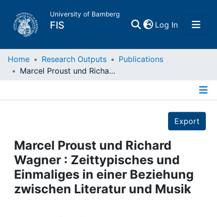
University of Bamberg
(current)
FIS
Log In
Home
Home
Research Outputs
Publications
Marcel Proust und Richard Wagner : Zeittypisches und Einmaliges in einer Beziehung zwischen Literatur und Musik
Publications
Details
Research Data
Export
Projects
Marcel Proust und Richard
Wagner : Zeittypisches und
People
Einmaliges in einer Beziehung
zwischen Literatur und Musik
Institutions