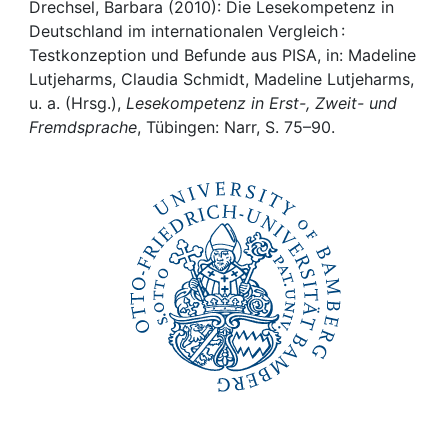
Awards
Drechsel, Barbara (2010): Die Lesekompetenz in
Deutschland im internationalen Vergleich :
My FIS
Testkonzeption und Befunde aus PISA, in: Madeline
Lutjeharms, Claudia Schmidt, Madeline Lutjeharms,
u. a. (Hrsg.),
Lesekompetenz in Erst-, Zweit- und
Help
Fremdsprache
, Tübingen: Narr, S. 75–90.