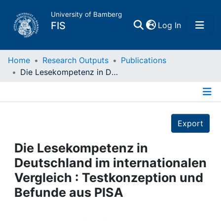
University of Bamberg
(current)
FIS
Log In
Home
Home
Research Outputs
Publications
Die Lesekompetenz in Deutschland im internationalen Vergleich : Testkonzeption und Befunde aus PISA
Publications
Details
Research Data
Export
Projects
Die Lesekompetenz in
Deutschland im internationalen
People
Vergleich : Testkonzeption und
Befunde aus PISA
Institutions