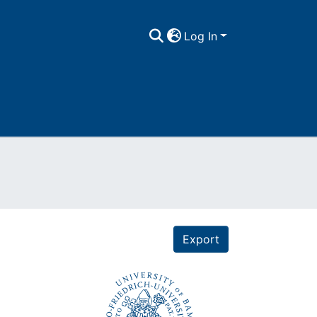
Log In
Export