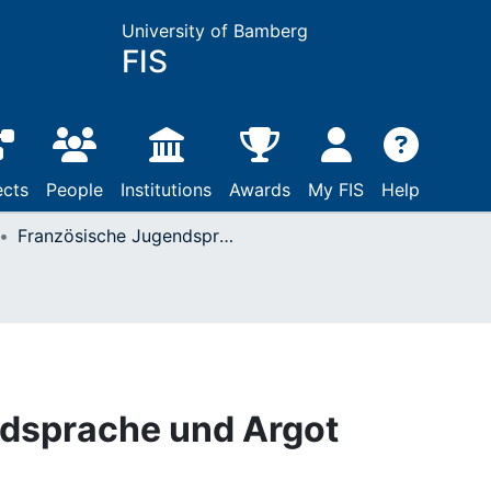
University of Bamberg
FIS
ects
People
Institutions
Awards
My FIS
Help
Französische Jugendsprache und Argot
dsprache und Argot