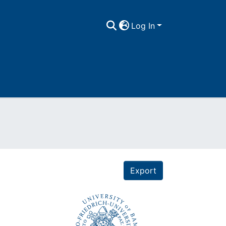
Log In
Export