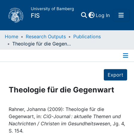
University of Bamberg
(current)
FIS
Log In
Home
Home
Research Outputs
Publications
Theologie für die Gegenwart
Publications
Details
Research Data
Export
Projects
Theologie für die Gegenwart
People
Rahner, Johanna (2009): Theologie für die
Gegenwart, in:
CiG-Journal : aktuelle Themen und
Institutions
Nachrichten / Christen im Gesundheitswesen
, Jg. 4,
S. 154.