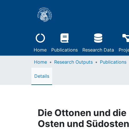
Home
Publications
Research Data
Proj
Home
Research Outputs
Publications
Details
Die Ottonen und die
Osten und Südoste