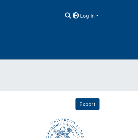
Log In
Export