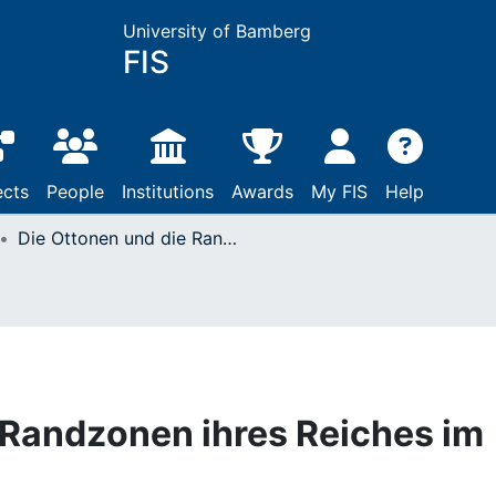
University of Bamberg
FIS
ects
People
Institutions
Awards
My FIS
Help
Die Ottonen und die Randzonen ihres Reiches im Osten und Südosten
 Randzonen ihres Reiches im
n