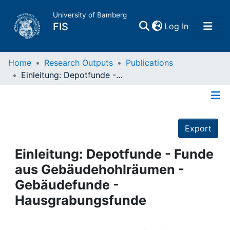
University of Bamberg
(current)
FIS
Log In
Home
Home
Research Outputs
Publications
Einleitung: Depotfunde - Funde aus Gebäudehohlräumen - Gebäudefunde - Hausgrabungsfunde
Publications
Details
Research Data
Export
Projects
Einleitung: Depotfunde - Funde
aus Gebäudehohlräumen -
People
Gebäudefunde -
Hausgrabungsfunde
Institutions