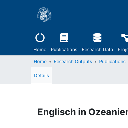
Home
Publications
Research Data
Proj
Home
Research Outputs
Publications
Details
Englisch in Ozeanie