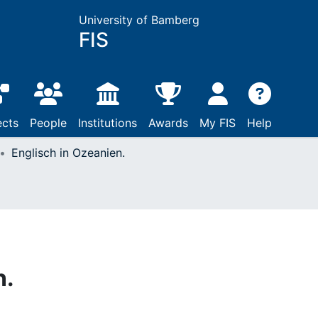
University of Bamberg
FIS
ects
People
Institutions
Awards
My FIS
Help
Englisch in Ozeanien.
n.