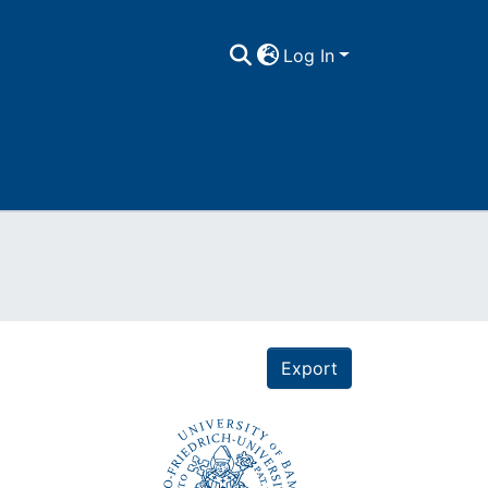
Log In
Export