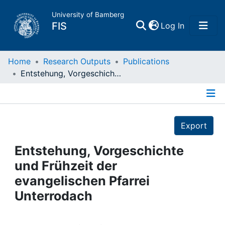
University of Bamberg
(current)
FIS
Log In
Home
Home
Research Outputs
Publications
Entstehung, Vorgeschichte und Frühzeit der evangelischen Pfarrei Unterrodach
Publications
Details
Research Data
Export
Projects
Entstehung, Vorgeschichte
und Frühzeit der
People
evangelischen Pfarrei
Unterrodach
Institutions