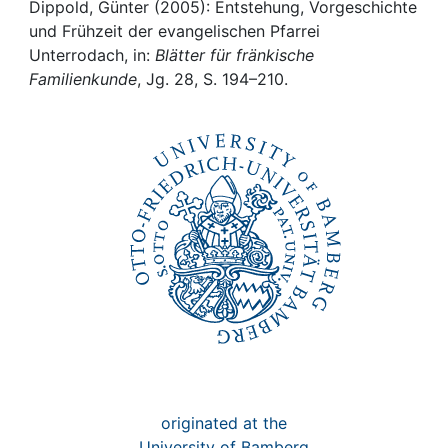
Awards
Dippold, Günter (2005): Entstehung, Vorgeschichte
und Frühzeit der evangelischen Pfarrei
My FIS
Unterrodach, in:
Blätter für fränkische
Familienkunde
, Jg. 28, S. 194–210.
Help
originated at the
University of Bamberg