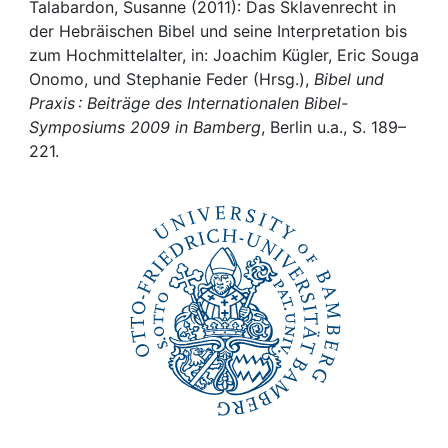
Awards
Talabardon, Susanne (2011): Das Sklavenrecht in
der Hebräischen Bibel und seine Interpretation bis
My FIS
zum Hochmittelalter, in: Joachim Kügler, Eric Souga
Onomo, und Stephanie Feder (Hrsg.),
Bibel und
Praxis : Beiträge des Internationalen Bibel-
Help
Symposiums 2009 in Bamberg
, Berlin u.a., S. 189–
221.