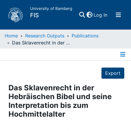
University of Bamberg
(current)
FIS
Log In
Home
Home
Research Outputs
Publications
Das Sklavenrecht in der Hebräischen Bibel und seine Interpretation bis zum Hochmittelalter
Publications
Details
Research Data
Export
Projects
Das Sklavenrecht in der
Hebräischen Bibel und seine
People
Interpretation bis zum
Hochmittelalter
Institutions