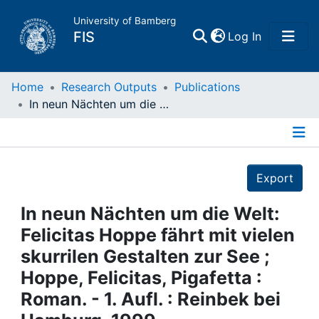
University of Bamberg
(current)
FIS
Log In
Home
Home
Research Outputs
Publications
In neun Nächten um die Welt: Felicitas Hoppe fährt mit vielen skurrilen Gestalten zur See ; Hoppe, Felicitas, Pigafetta : Roman. - 1. Aufl. : Reinbek bei Hamburg, 1999
Publications
Details
Research Data
Export
Projects
In neun Nächten um die Welt:
Felicitas Hoppe fährt mit vielen
People
skurrilen Gestalten zur See ;
Hoppe, Felicitas, Pigafetta :
Institutions
Roman. - 1. Aufl. : Reinbek bei