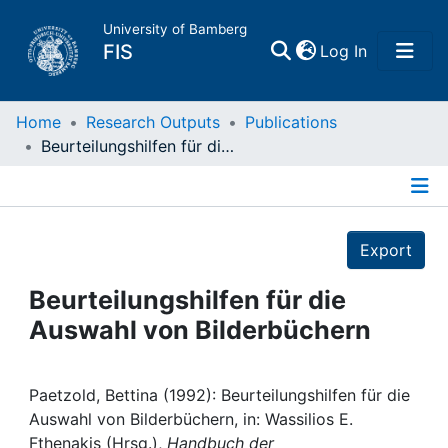
University of Bamberg
(current)
FIS
Log In
Home
Home
Research Outputs
Publications
Beurteilungshilfen für die Auswahl von Bilderbüchern
Publications
Details
Research Data
Export
Projects
Beurteilungshilfen für die
Auswahl von Bilderbüchern
People
Institutions
Paetzold, Bettina (1992): Beurteilungshilfen für die
Auswahl von Bilderbüchern, in: Wassilios E.
Fthenakis (Hrsg.),
Handbuch der