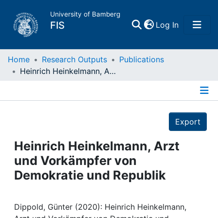
University of Bamberg
(current)
FIS
Log In
Home
Home
Research Outputs
Publications
Heinrich Heinkelmann, Arzt und Vorkämpfer von Demokratie und Republik
Publications
Details
Research Data
Export
Projects
Heinrich Heinkelmann, Arzt
und Vorkämpfer von
People
Demokratie und Republik
Institutions
Dippold, Günter (2020): Heinrich Heinkelmann,