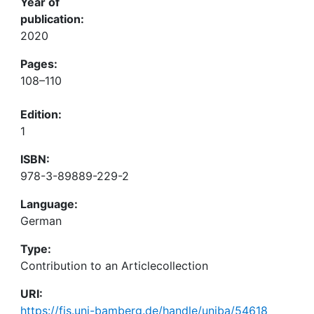
Year of
publication:
2020
Pages:
108–110
Edition:
1
ISBN:
978-3-89889-229-2
Language:
German
Type:
Contribution to an Articlecollection
URI:
https://fis.uni-bamberg.de/handle/uniba/54618