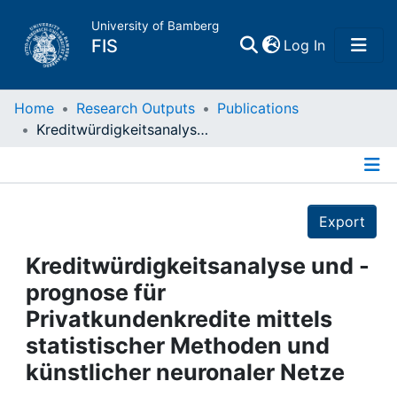
University of Bamberg
(current)
FIS
Log In
Home
Home
Research Outputs
Publications
Kreditwürdigkeitsanalyse und -prognose für Privatkundenkredite mittels statistischer Methoden und künstlicher neuronaler Netze
Publications
Details
Research Data
Export
Projects
Kreditwürdigkeitsanalyse und -
prognose für
People
Privatkundenkredite mittels
statistischer Methoden und
Institutions
künstlicher neuronaler Netze