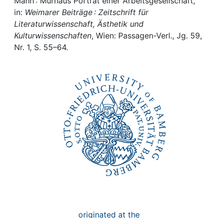
Awards
Mann : Murnaus Porträt einer Arbeitsgesellschaft,
in:
Weimarer Beiträge : Zeitschrift für
Literaturwissenschaft, Ästhetik und
My FIS
Kulturwissenschaften
, Wien: Passagen-Verl., Jg. 59,
Nr. 1, S. 55–64.
Help
originated at the