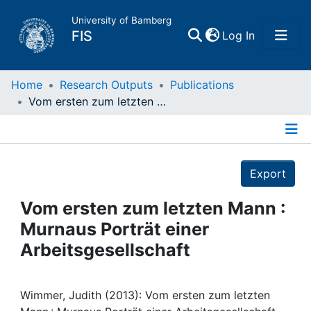
University of Bamberg
(current)
FIS
Log In
Home
Home
Research Outputs
Publications
Vom ersten zum letzten Mann : Murnaus Porträt einer Arbeitsgesellschaft
Publications
Details
Research Data
Export
Projects
Vom ersten zum letzten Mann :
Murnaus Porträt einer
People
Arbeitsgesellschaft
Institutions
Wimmer, Judith (2013): Vom ersten zum letzten